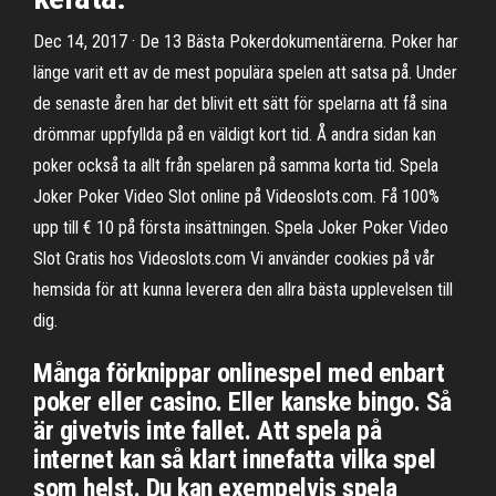
Dec 14, 2017 · De 13 Bästa Pokerdokumentärerna. Poker har
länge varit ett av de mest populära spelen att satsa på. Under
de senaste åren har det blivit ett sätt för spelarna att få sina
drömmar uppfyllda på en väldigt kort tid. Å andra sidan kan
poker också ta allt från spelaren på samma korta tid. Spela
Joker Poker Video Slot online på Videoslots.com. Få 100%
upp till € 10 på första insättningen. Spela Joker Poker Video
Slot Gratis hos Videoslots.com Vi använder cookies på vår
hemsida för att kunna leverera den allra bästa upplevelsen till
dig.
Många förknippar onlinespel med enbart
poker eller casino. Eller kanske bingo. Så
är givetvis inte fallet. Att spela på
internet kan så klart innefatta vilka spel
som helst. Du kan exempelvis spela