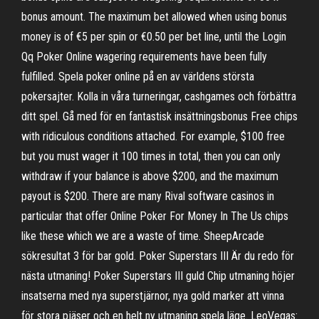
bonus amount. The maximum bet allowed when using bonus
money is of €5 per spin or €0.50 per bet line, until the Login
Qq Poker Online wagering requirements have been fully
fulfilled. Spela poker online på en av världens största
pokersajter. Kolla in våra turneringar, cashgames och förbättra
ditt spel. Gå med för en fantastisk insättningsbonus Free chips
with ridiculous conditions attached. For example, $100 free
but you must wager it 100 times in total, then you can only
withdraw if your balance is above $200, and the maximum
payout is $200. There are many Rival software casinos in
particular that offer Online Poker For Money In The Us chips
like these which we are a waste of time. SheepArcade
sökresultat 3 för bar gold. Poker Superstars III Är du redo för
nästa utmaning! Poker Superstars III guld Chip utmaning höjer
insatserna med nya superstjärnor, nya gold marker att vinna
för stora pjäser och en helt ny utmaning spela läge. LeoVegas: