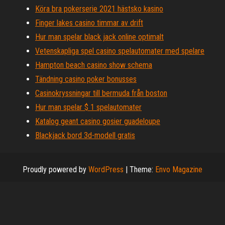
Köra bra pokerserie 2021 hästsko kasino
Finger lakes casino timmar av drift
Hur man spelar black jack online optimalt
Vetenskapliga spel casino spelautomater med spelare
Hampton beach casino show schema
Tändning casino poker bonusses
Casinokryssningar till bermuda från boston
Hur man spelar $ 1 spelautomater
Katalog geant casino gosier guadeloupe
Blackjack bord 3d-modell gratis
Proudly powered by
WordPress
|
Theme:
Envo Magazine