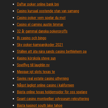
Daftar poker online bank bni
Casino kursaal oostende stan van samang
Casino poker vem spelar du mot
Casino el camino austin timmar
32 år gammal danska pokerproffs
Bj casino och bingo
Sky poker-kampanjkoder 2021
Ställen att äta nära sands casino bethlehem pa
Kasino körskola steve sun
Spelflyg till laughlin nv
Masque igt slots texas te
Savins real estate casino uthyrning
Något lagligt online casino i kalifornien
Bästa online texas holdemsidor för oss spelare
Geant casino montpellier odysseum rekruttering
Bästa kasinot south lake tahoe