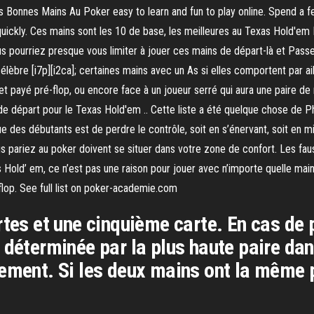
 Bonnes Mains Au Poker easy to learn and fun to play online. Spend a fe
uickly. Ces mains sont les 10 de base, les meilleures au Texas Hold'em 
s pourriez presque vous limiter à jouer ces mains de départ-là et Passer
èbre [i7p][i2ca]; certaines mains avec un As si elles comportent par aill
 et payé pré-flop, ou encore face à un joueur serré qui aura une paire de
 de départ pour le Texas Hold'em .. Cette liste a été quelque chose de 
ue des débutants est de perdre le contrôle, soit en s’énervant, soit en
us pariez au poker doivent se situer dans votre zone de confort. Les 
old’ em, ce n’est pas une raison pour jouer avec n’importe quelle main
 flop. See full list on poker-academie.com
rtes et une cinquième carte. En cas de
 déterminée par la plus haute paire dan
ement. Si les deux mains ont la même p