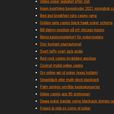
Online poker laglighet efter stat
Ingen insättning bonuskoder 2021 springbok c
Bed and breakfast nära casino rama
Golden gate casino black hawk poker schema
Bill daleys position på ett chicago-kasino
Bästa kasinospelarkort för pokerspelare
Stor kontant snurrautomat
Svart taffy svart jack godis
Red rock casino livräddare ansökan
Coolcat mobil online casino
Gry online wp pl poker texas holdem
Singeldäck eller multi-deck blackjack
Palm springs område kasinokonserter
Online casino app 80 gratissnurr
Dewa poker bandar ceme blackjack domino q
Frases la vida es como el poker