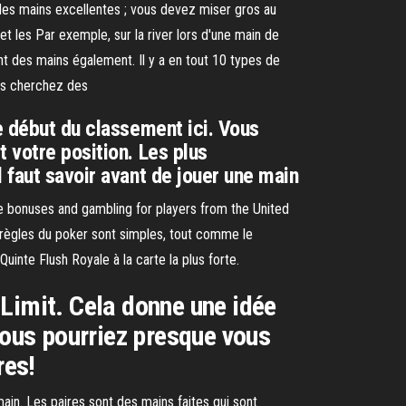
 des mains excellentes ; vous devez miser gros au
t les Par exemple, sur la river lors d'une main de
t des mains également. Il y a en tout 10 types de
ous cherchez des
e début du classement ici. Vous
 votre position. Les plus
 faut savoir avant de jouer une main
e bonuses and gambling for players from the United
 règles du poker sont simples, tout comme le
inte Flush Royale à la carte la plus forte.
Limit. Cela donne une idée
vous pourriez presque vous
res!
ain. Les paires sont des mains faites qui sont