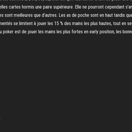
elles cartes hormis une paire supérieure. Elle ne pourront cependant s’am
s sont meilleures que d’autres. Les as de poche sont en haut tandis que 
entés se limitent à jouer les 15 % des mains les plus hautes, tout en s
oker est de jouer les mains les plus fortes en early position, les bon
a